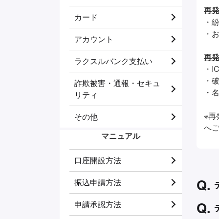
再発
カード
・
・
アカウント
再
ラクスルバンク支払い
・I
・
詐欺被害・通報・セキュ
・
リティ
※
その他
へ
マニュアル
口座開設方法
振込申請方法
申請承認方法