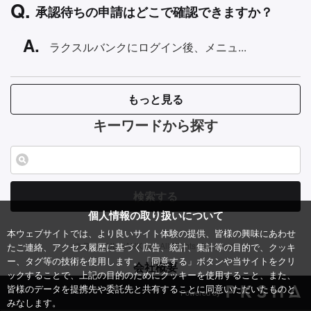
承認待ちの申請はどこで確認できますか？
ラクスルバンクにログイン後、メニュ...
もっと見る
キーワードから探す
検索する
個人情報の取り扱いについて
本ウェブサイトでは、より良いサイト体験の提供、皆様の興味にあわせ
© RAKSUL BANK Inc. All Rights Reserved.
たご連絡、アクセス履歴に基づく広告、統計、集計等の目的で、クッキ
ー、タグ等の技術を使用します。「同意する」ボタンや当サイトをクリ
会社概要
ックすることで、上記の目的のためにクッキーを使用すること、また、
皆様のデータを提携先や委託先と共有することに同意いただいたものと
Powered by
みなします。